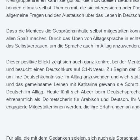
Kleingruppentreffen kann sie gut auf die individuellen Bedürfni
bringen oftmals selbst Themen mit, die sie interessieren oder ü
allgemeine Fragen und den Austausch über das Leben in Deutsch
Dass die Mentees die Gesprächsinhalte selbst mitgestalten können
allen Spaß machen. Durch das Üben von Alltagssprache in echt
das Selbstvertrauen, um die Sprache auch im Alltag anzuwenden.
Dieser positive Effekt zeigt sich auch ganz konkret bei der Men
und besucht einen Deutschkurs auf C1-Niveau. Zu Beginn der Spr
um ihre Deutschkenntnisse im Alltag anzuwenden und wich statt
und das gemeinsame Lernen mit Katharina gewann sie Schritt f
Deutsch im Alltag. Heute fühlt sich Abeer beim Deutschspreche
ehrenamtlich als Dolmetscherin für Arabisch und Deutsch. Ihr W
engagierte Mitgestalter:innen werden, die ihre Erfahrungen an an
Für alle, die mit dem Gedanken spielen, sich auch als Sprachpat: