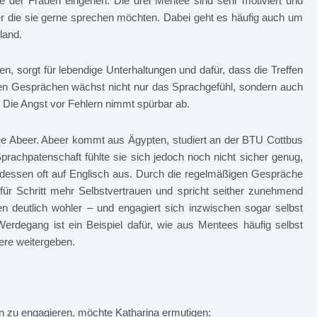
sse der Frauen eingehen. Die drei Mentee sind sehr motiviert und
ber die sie gerne sprechen möchten. Dabei geht es häufig auch um
land.
, sorgt für lebendige Unterhaltungen und dafür, dass die Treffen
en Gesprächen wächst nicht nur das Sprachgefühl, sondern auch
 Die Angst vor Fehlern nimmt spürbar ab.
tee Abeer. Abeer kommt aus Ägypten, studiert an der BTU Cottbus
achpatenschaft fühlte sie sich jedoch noch nicht sicher genug,
dessen oft auf Englisch aus. Durch die regelmäßigen Gespräche
ür Schritt mehr Selbstvertrauen und spricht seither zunehmend
n deutlich wohler – und engagiert sich inzwischen sogar selbst
erdegang ist ein Beispiel dafür, wie aus Mentees häufig selbst
dere weitergeben.
in zu engagieren, möchte Katharina ermutigen: