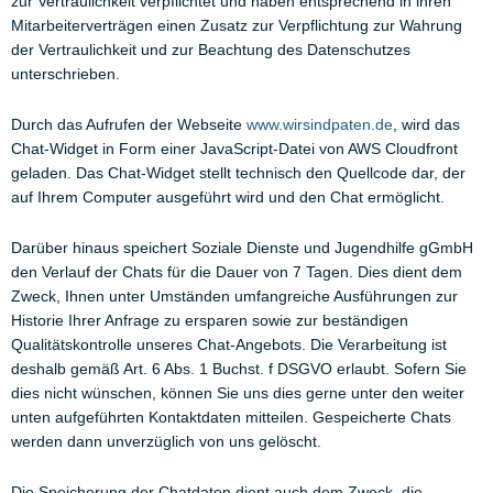
zur Vertraulichkeit verpflichtet und haben entsprechend in ihren
Mitarbeiterverträgen einen Zusatz zur Verpflichtung zur Wahrung
der Vertraulichkeit und zur Beachtung des Datenschutzes
unterschrieben.
Durch das Aufrufen der Webseite
www.wirsindpaten.de
, wird das
Chat-Widget in Form einer JavaScript-Datei von AWS Cloudfront
geladen. Das Chat-Widget stellt technisch den Quellcode dar, der
auf Ihrem Computer ausgeführt wird und den Chat ermöglicht.
Darüber hinaus speichert Soziale Dienste und Jugendhilfe gGmbH
den Verlauf der Chats für die Dauer von 7 Tagen. Dies dient dem
Zweck, Ihnen unter Umständen umfangreiche Ausführungen zur
Historie Ihrer Anfrage zu ersparen sowie zur beständigen
Qualitätskontrolle unseres Chat-Angebots. Die Verarbeitung ist
deshalb gemäß Art. 6 Abs. 1 Buchst. f DSGVO erlaubt. Sofern Sie
dies nicht wünschen, können Sie uns dies gerne unter den weiter
unten aufgeführten Kontaktdaten mitteilen. Gespeicherte Chats
werden dann unverzüglich von uns gelöscht.
Die Speicherung der Chatdaten dient auch dem Zweck, die