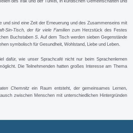
Teilen des Irak und der Türkei, in kurdischen Gemeinschaften und
ge und sind eine Zeit der Erneuerung und des Zusammenseins mit
ft-Sin-Tisch, der für viele Familien
zum Herzstück des Festes
sischen Buchstaben
S
. Auf dem Tisch werden sieben Gegenstände
ehen symbolisch für Gesundheit, Wohlstand, Liebe und Leben.
 dafür, wie unser Sprachcafé nicht nur beim Sprachenlernen
ermöglicht. Die Teilnehmenden hatten großes Interesse am Thema
aten Chemnitz
ein Raum entsteht, der gemeinsames Lernen,
tausch zwischen Menschen mit unterschiedlichen Hintergründen