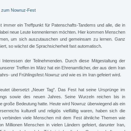
afé zum Nowruz-Fest
t immer ein Treffpunkt für Patenschafts-Tandems und alle, die in
 dabei neue Leute kennenlernen möchten. Hier kommen Menschen
ammen, um sich auszutauschen und gemeinsam zu lernen. Ganz
rt, so wächst die Sprachsicherheit fast automatisch.
Interessen der Teilnehmenden. Durch diese Mitgestaltung der
 unserer Treffen im März hat ein Ehrenamtlicher, der aus dem Iran
hrs- und Frühlingsfest
Nowruz
und wie es im Iran gefeiert wird.
utet übersetzt „Neuer Tag“. Das Fest hat seine Ursprünge im
lings sowie des neuen Jahres. Seine Wurzeln reichen bis in
ne große Bedeutung hatte. Heute wird Nowruz überwiegend als ein
erreichs kulturell und religiös vielfältig waren, haben sich die
itig verbinden viele Menschen mit dem Fest ähnliche Themen wie
Millionen Menschen in vielen Ländern gefeiert, darunter Iran,