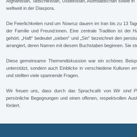
Afghanistan, Tadschikistan, Usbekistan, Aserbaidschan sowie in 
weltweit in der Diaspora.
Die Feierlichkeiten rund um Nowruz dauern im Iran bis zu 13 Ta
der Familie und Freund:innen. Eine zentrale Tradition ist der
Ha
gehört. „Haft“ bedeutet „sieben“ und „Sin“ bezeichnet den per
arrangiert, deren Namen mit diesem Buchstaben beginnen. Sie st
Diese gemeinsame Themendiskussion war ein schönes Beispiel
unterstützt, sondern auch Einblicke in verschiedene Kulturen 
und stellten viele spannende Fragen.
Wir freuen uns, dass durch das Sprachcafé von
Wir sind P
persönliche Begegnungen und einen offenen, respektvollen Aus
fördert.