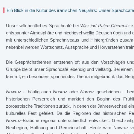
Ein Blick in die Kultur des iranischen Neujahrs: Unser Sprachc
Unser wöchentliches Sprachcafé bei
Wir sind Paten Chemnitz
is
entspannter Atmosphäre und niedrigschwellig Deutsch üben und
mit unterschiedlichen Sprachniveaus und Hintergründen zus
nebenbei werden Wortschatz, Aussprache und Hörverstehen trainie
Die Gesprächsthemen entstehen oft aus den Vorschlägen und 
Gruppe bleibt unser Sprachcafé lebendig und vielfältig. Bei einem
kommt, ein besonders spannendes Thema mitgebracht: das Neuja
Nowruz
– häufig auch
Nouruz
oder
Norooz
geschrieben – bede
historischen Perserreich und markiert den Beginn des Früh
zoroastrische Traditionen zurück, in denen der Jahreswechsel ei
kulturelles Fest gefeiert. Da die Regionen des historischen Pers
Nowruz
-Bräuche regional unterschiedlich entwickelt. Gleichze
Neubeginn, Hoffnung und Gemeinschaft. Heute wird Nowruz von 